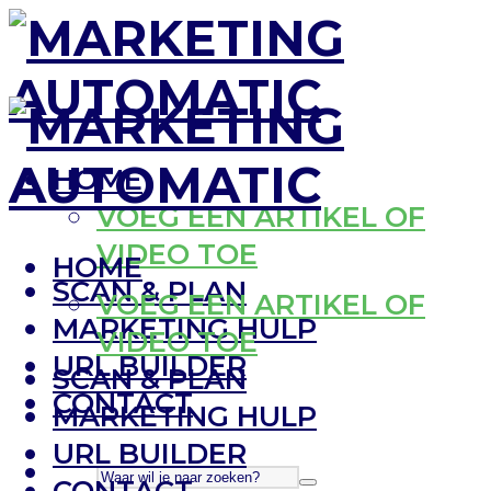
HOME
VOEG EEN ARTIKEL OF
VIDEO TOE
HOME
SCAN & PLAN
VOEG EEN ARTIKEL OF
MARKETING HULP
VIDEO TOE
URL BUILDER
SCAN & PLAN
CONTACT
MARKETING HULP
URL BUILDER
CONTACT